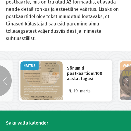
postkaarte, mis on trükitud A2 formaadis, et avada
nende detailirohkus ja esteetiline väärtus. Lisaks on
postkaartidel olev tekst muudetud loetavaks, et
tänased külastajad saaksid paremine aimu
tolleaegsetest väljendusviisidest ja inimeste
suhtlusstiilist.
NÄITUS
VABA
Sõnumid
postkaartidel 100
aastat tagasi
N, 19. märts
Saku valla kalender