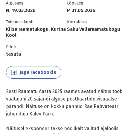
Algusaeg:
Lõpuaeg:
N, 19.03.2026
P, 31.05.2026
Toimumiskoht:
Korraldaja:
Kiisa raamatukogu, Kurtna
Saku Vallaraamatukogu
Kool
Pilet:
tasuta
Jaga Facebookis
Eesti Raamatu Aasta 2025 raames avatud näitus toob
vaatajani 20.sajandi alguse postkaartide visuaalse
pärandi. Näituse on kokku pannud Rae Rahvateatri
juhendaja Kalev Pärn.
Näitusel eksponeeritakse hoolikalt valitud ajaloolisi