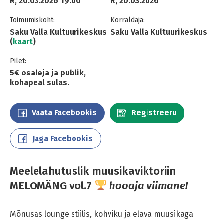
R, 20.03.2026 19:00
R, 20.03.2026
Toimumiskoht:
Korraldaja:
Saku Valla Kultuurikeskus
Saku Valla Kultuurikeskus
(
kaart
)
Pilet:
5€ osaleja ja publik,
kohapeal sulas.
Vaata Facebookis
Registreeru
Jaga Facebookis
Meelelahutuslik muusikaviktoriin
MELOMÄNG
vol.7
hooaja viimane!
Mõnusas lounge stiilis, kohviku ja elava muusikaga