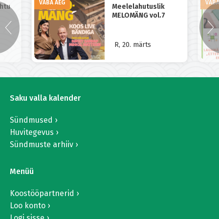
VABA AEG
VABA
õhtu
Meelelahutuslik
MELOMÄNG vol.7
R, 20. märts
Saku valla kalender
Sündmused
Huvitegevus
Sündmuste arhiiv
Menüü
Koostööpartnerid
Loo konto
Logi sisse