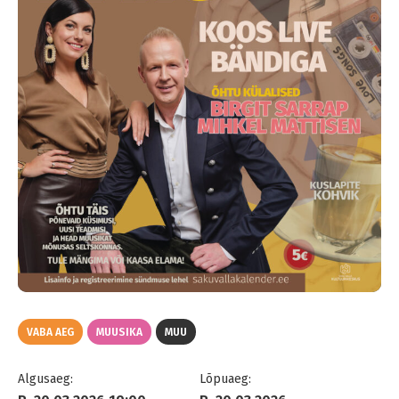
VABA AEG
MUUSIKA
MUU
Algusaeg:
Lõpuaeg: