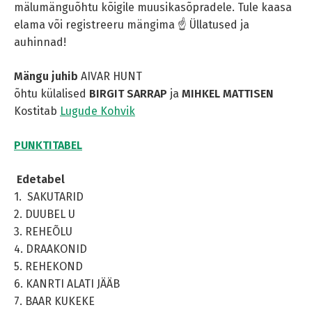
mälumänguõhtu kõigile muusikasõpradele. Tule kaasa
elama või registreeru mängima ☝ Üllatused ja
auhinnad!
Mängu juhib
AIVAR HUNT
õhtu külalised
BIRGIT SARRAP
ja
MIHKEL MATTISEN
Kostitab
Lugude Kohvik
PUNKTITABEL
Edetabel
1. SAKUTARID
2. DUUBEL U
3. REHEÕLU
4. DRAAKONID
5. REHEKOND
6. KANRTI ALATI JÄÄB
7. BAAR KUKEKE