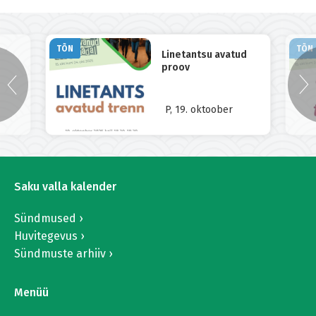
TÕN
TÕN
Linetantsu avatud
proov
P, 19. oktoober
Saku valla kalender
Sündmused
Huvitegevus
Sündmuste arhiiv
Menüü