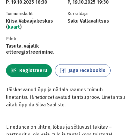
P, 19.10.2025 18:30
P, 19.10.2025 19:30
Toimumiskoht:
Korraldaja:
Kiisa Vabaajakeskus
Saku Vallavalitsus
(
kaart
)
Pilet:
Tasuta, vajalik
etteregistreerimine.
Registreeru
Jaga Facebookis
Täiskasvanud õppija nädala raames toimub
linetantsu (
linedance
) avatud tantsuproov. Linetantsu
aitab õppida Silva Saaliste.
Linedance on lihtne, lõbus ja sõltuvust tekitav –
partnerit ei ole vaja, tule ja tantsi koos teistega!