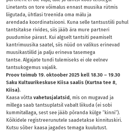
Linetants on tore võimalus ennast muusika rütmis
liigutada, ühtlasi treenida oma mälu ja
arendada koordinatsiooni. Kuna selle tantsustiili puhul
tantsitakse rivides, siis jääb ära mure partneri
puudumise pärast. Kui algselt tantsiti peamiselt
kantrimuusika saatel, siis nüüd on valikus erinevad
muusikastiilid ja palju erineva tasemega
tantse. Algajate tundi tulemiseks ei ole eelnev
tantsukogemus vajalik.
Proov toimub 19. oktoober
2025 kell 18.30 – 19.30
Saku Kultuurikeskuse Kiisa saalis (Kurtna tee 8,
Kiisa).
Kaasa võtta
vahetusjalatsid
, mis on mugavad ja
millega saab tantsuplatsil vabalt liikuda (ei sobi
kummitallaga, sest see jääb põranda külge “kinni”).
Kõikidele registreerunutele saadetakse kinnituskiri.
Kutsu sõber kaasa jagades temaga kuulutust.