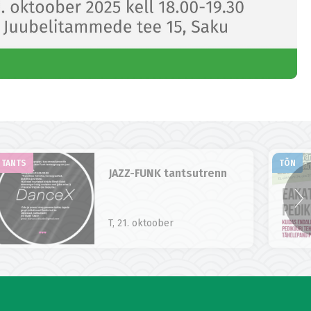
TANTS
TÕN
JAZZ-FUNK tantsutrenn
T, 21. oktoober