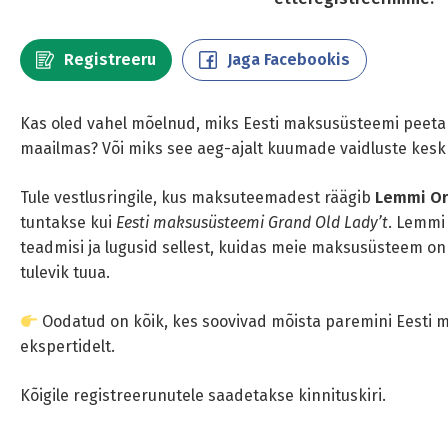
Registreeru
Jaga Facebookis
Kas oled vahel mõelnud, miks Eesti maksusüsteemi peeta
maailmas? Või miks see aeg-ajalt kuumade vaidluste kes
Tule vestlusringile, kus maksuteemadest räägib
Lemmi O
tuntakse kui
Eesti maksusüsteemi Grand Old Lady’t
. Lemmi
teadmisi ja lugusid sellest, kuidas meie maksusüsteem on 
tulevik tuua.
Oodatud on kõik, kes soovivad mõista paremini Eesti 
ekspertidelt.
Kõigile registreerunutele saadetakse kinnituskiri.