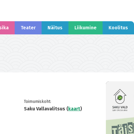
sika
Teater
Näitus
Liikumine
Koolitus
Toimumiskoht:
Saku Vallavalitsus (
kaart
)