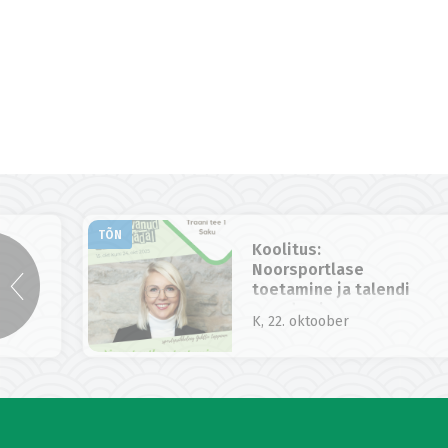
TÕN
Koolitus:
Noorsportlase
toetamine ja talendi
arendamine
K, 22. oktoober