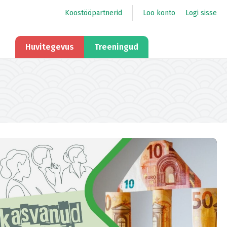
Koostööpartnerid
Loo konto
Logi sisse
Huvitegevus
Treeningud