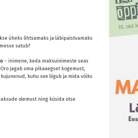
kse üheks lihtsamaks ja läbipaistvamaks
kmesse satub?
ro
– inimene, keda maksuinimeste seas
 Oro jagab oma pikaaegset kogemust,
kujunenud, kuhu see liigub ja mida võiks
maksude olemust ning küsida otse