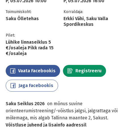
P, 05.07.2026 10:00
P, 05.07.2026 16:00
Toimumiskoht:
Korraldaja:
Saku Õlletehas
Erkki Vähi, Saku Valla
Spordikeskus
Pilet:
Lühike linnaseiklus 5
€/osaleja Pikk rada 15
€/osaleja
Vaata Facebookis
Registreeru
Jaga Facebookis
Saku Seiklus 2026
on mõnus suvine
orienteerumistreening/-võistlus jalgsi, jalgrattaga või
mõlemaga, mis algab Tallinna maantee 2, Sakust.
Võistluse juhend ja lisainfo aadressil