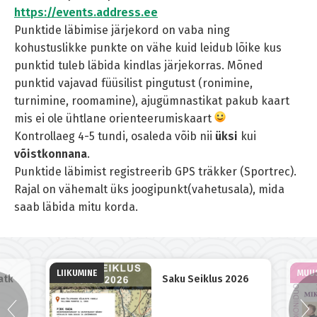
https://events.address.ee
Punktide läbimise järjekord on vaba ning
kohustuslikke punkte on vähe kuid leidub lõike kus
punktid tuleb läbida kindlas järjekorras. Mõned
punktid vajavad füüsilist pingutust (ronimine,
turnimine, roomamine), ajugümnastikat pakub kaart
mis ei ole ühtlane orienteerumiskaart
Kontrollaeg 4-5 tundi, osaleda võib nii
üksi
kui
võistkonnana
.
Punktide läbimist registreerib GPS träkker (Sportrec).
Rajal on vähemalt üks joogipunkt(vahetusala), mida
saab läbida mitu korda.
LIIKUMINE
MUU
atk
Saku Seiklus 2026