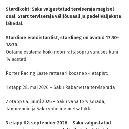
Stardikoht: Saku valgustatud terviseraja mägisel
osal. Start terviseraja välijõusaali ja padeliväljakute
lähedal.
Stardime eraldistardist, stardiaeg on avatud 17:30-
18:30.
Ootame osalema kõiki noori rattasõpru vanuses kuni
14 aastat!
Porter Racing Laste rattasari koosneb 4 etapist:
1 etapp 28. mai 2026 – Saku Rabametsa terviserada
2 etapp 04. juuni 2026 –
Saku vana terviserada,
Tammemäe ja Saku vaheline metsatukk
3 etapp 02. september 2026 –
Saku valgustatud