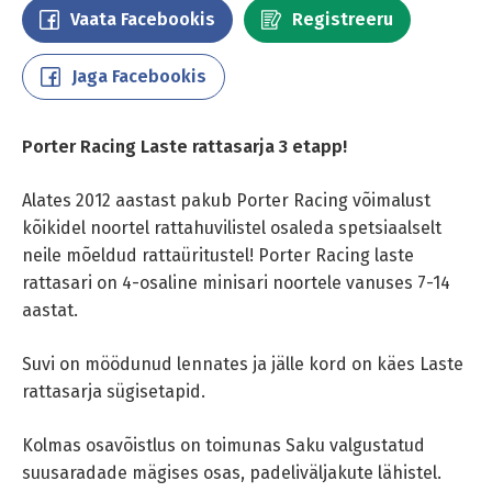
Vaata Facebookis
Registreeru
Jaga Facebookis
Porter Racing Laste rattasarja 3 etapp!
Alates 2012 aastast pakub Porter Racing võimalust
kõikidel noortel rattahuvilistel osaleda spetsiaalselt
neile mõeldud rattaüritustel! Porter Racing laste
rattasari on 4-osaline minisari noortele vanuses 7-14
aastat.
Suvi on möödunud lennates ja jälle kord on käes Laste
rattasarja sügisetapid.
Kolmas osavõistlus on toimunas Saku valgustatud
suusaradade mägises osas, padeliväljakute lähistel.