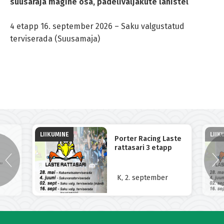
suusaraja mägine osa, padeliväljakute lähistel
4 etapp 16. september 2026 – Saku valgustatud
terviserada (Suusamaja)
LIIKUMINE
LIIK
Porter Racing Laste
rattasari 3 etapp
”
K, 2. september