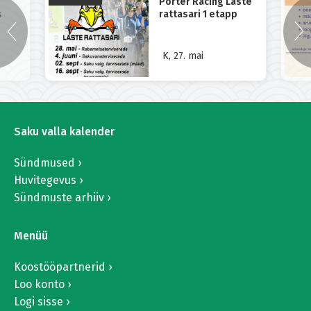
Porter Racing Laste
s
rattasari 1 etapp
K, 27. mai
Saku valla kalender
Sündmused
Huvitegevus
Sündmuste arhiiv
Menüü
Koostööpartnerid
Loo konto
Logi sisse