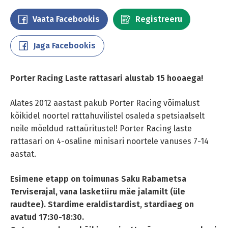
Vaata Facebookis
Registreeru
Jaga Facebookis
Porter Racing Laste rattasari alustab 15 hooaega!
Alates 2012 aastast pakub Porter Racing võimalust
kõikidel noortel rattahuvilistel osaleda spetsiaalselt
neile mõeldud rattaüritustel! Porter Racing laste
rattasari on 4-osaline minisari noortele vanuses 7-14
aastat.
Esimene etapp on toimunas Saku Rabametsa
Terviserajal, vana lasketiiru mäe jalamilt (üle
raudtee).
Stardime eraldistardist, stardiaeg on
avatud 17:30-18:30.