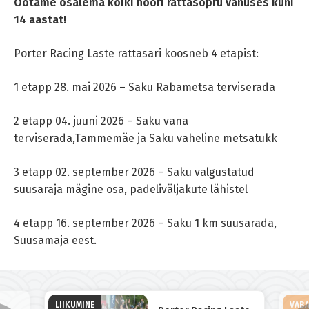
Ootame osalema kõiki noori rattasõpru vanuses kuni
14 aastat!
Porter Racing Laste rattasari koosneb 4 etapist:
1 etapp 28. mai 2026 – Saku Rabametsa terviserada
2 etapp 04. juuni 2026 – Saku vana
terviserada,T
ammemäe ja Saku vaheline metsatukk
3 etapp 02. september 2026 –
Saku valgustatud
suusaraja mägine osa, padeliväljakute lähistel
4 etapp 16. september 2026 –
Saku 1 km suusarada,
Suusamaja eest.
LIIKUMINE
VABA