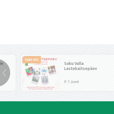
VABA AEG
de
Saku Valla
Lastekaitsepäev
P, 1. juuni