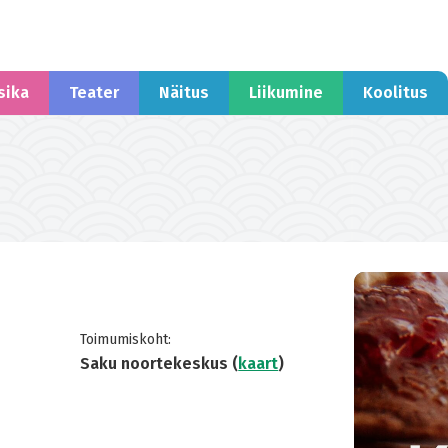
sika
Teater
Näitus
Liikumine
Koolitus
Toimumiskoht:
Saku noortekeskus (
kaart
)