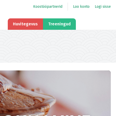
Koostööpartnerid
Loo konto
Logi sisse
Huvitegevus
Treeningud