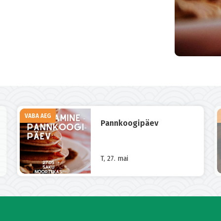
VABA AEG
Pannkoogipäev
T, 27. mai