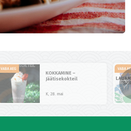
VABA AEG
VABA A
KOKKAMINE –
Jäätisekokteil
K, 28. mai