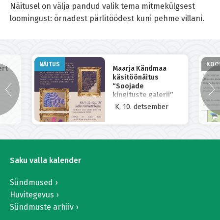
Näitusel on välja pandud valik tema mitmekülgsest
loomingust: õrnadest pärlitöödest kuni pehme villani.
NÄITUS
KOO
ert
Maarja Kändmaa
käsitöönäitus
“Soojade
kingituste galerii”
K, 10. detsember
Saku valla kalender
Sündmused
Huvitegevus
Sündmuste arhiiv