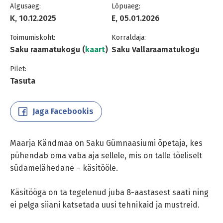
Algusaeg:
Lõpuaeg:
K, 10.12.2025
E, 05.01.2026
Toimumiskoht:
Korraldaja:
Saku raamatukogu (
kaart
)
Saku Vallaraamatukogu
Pilet:
Tasuta
Jaga Facebookis
Maarja Kändmaa on Saku Gümnaasiumi õpetaja, kes
pühendab oma vaba aja sellele, mis on talle tõeliselt
südamelähedane – käsitööle.
Käsitööga on ta tegelenud juba 8-aastasest saati ning
ei pelga siiani katsetada uusi tehnikaid ja mustreid.