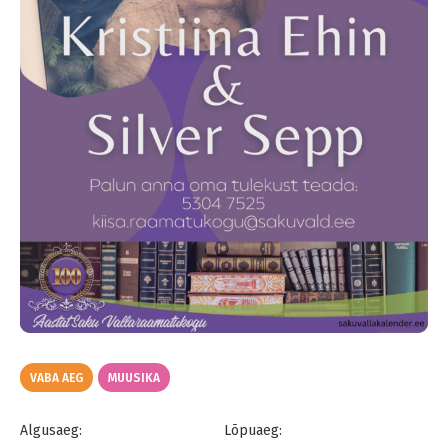
VABA AEG
MUUSIKA
Algusaeg:
Lõpuaeg: