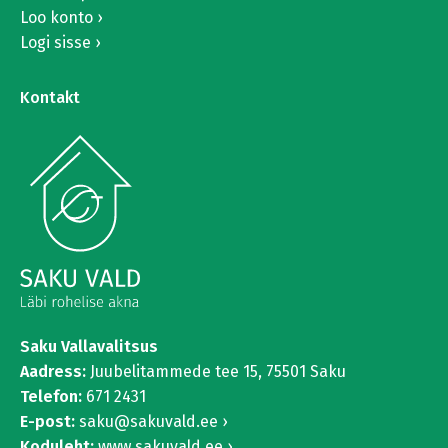
Loo konto
Logi sisse
Kontakt
Saku Vallavalitsus
Aadress:
Juubelitammede tee 15,
75501 Saku
Telefon:
671 2431
E-post:
saku@sakuvald.ee
Koduleht:
www.sakuvald.ee