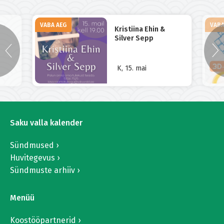
VABA AEG
VABA
Kristiina Ehin &
Silver Sepp
K, 15. mai
Saku valla kalender
Sündmused
Huvitegevus
Sündmuste arhiiv
Menüü
Koostööpartnerid