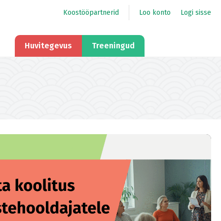
Koostööpartnerid
Loo konto
Logi sisse
Huvitegevus
Treeningud