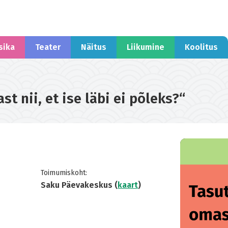
sika
Teater
Näitus
Liikumine
Koolitus
 nii, et ise läbi ei põleks?“
Toimumiskoht:
Saku Päevakeskus (
kaart
)