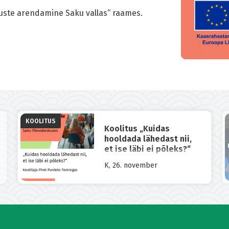
enuste arendamine Saku vallas“ raames.
KOOLITUS
Koolitus „Kuidas
hooldada lähedast nii,
et ise läbi ei põleks?“
K, 26. november