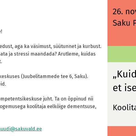
!
hedust, aga ka väsimust, süütunnet ja kurbust.
gata ja stressi maandada? Arutleme, kuidas
.
akeskuses (Juubelitammede tee 6, Saku).
id.
ompetentsikeskuse juht. Ta on õppinud nii
 kogemusega koolitaja eelkõige dementsuse,
.nuudi@sakuvald.ee