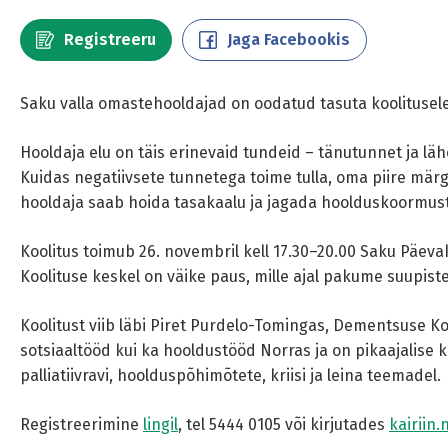
Registreeru
Jaga Facebookis
Saku valla omastehooldajad on oodatud tasuta koolitusele
Hooldaja elu on täis erinevaid tundeid – tänutunnet ja lä
Kuidas negatiivsete tunnetega toime tulla, oma piire mär
hooldaja saab hoida tasakaalu ja jagada hoolduskoormust
Koolitus toimub 26. novembril kell 17.30–20.00 Saku Päev
Koolituse keskel on väike paus, mille ajal pakume suupiste
Koolitust viib läbi Piret Purdelo-Tomingas, Dementsuse K
sotsiaaltööd kui ka hooldustööd Norras ja on pikaajalise
palliatiivravi, hoolduspõhimõtete, kriisi ja leina teemadel.
Registreerimine
lingil
, tel 5444 0105 või kirjutades
kairiin