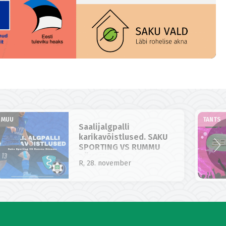
MUU
TANTS
Saalijalgpalli
karikavõistlused. SAKU
SPORTING VS RUMMU
DÜNAMO
R, 28. november