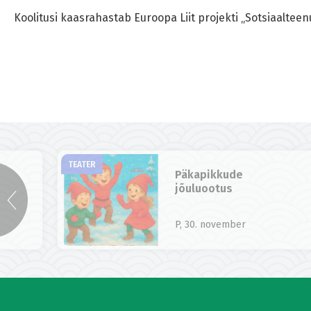
Koolitusi kaasrahastab Euroopa Liit projekti „Sotsiaalte
TEATER
Päkapikkude
jõuluootus
P, 30. november