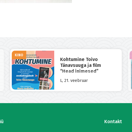
KINO
Kohtumine Toivo
Tänavsuuga ja film
“Head inimesed”
L, 21. veebruar
üü
Kontakt