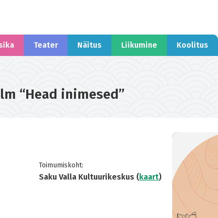
sika
Teater
Näitus
Liikumine
Koolitus
ilm “Head inimesed”
Toimumiskoht:
Saku Valla Kultuurikeskus (
kaart
)