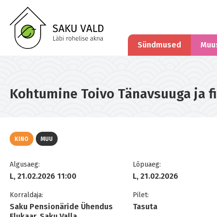
Sündmused
Muu
Kohtumine Toivo Tänavsuuga ja f
KINO
MUU
Algusaeg:
Lõpuaeg:
L, 21.02.2026 11:00
L, 21.02.2026
Korraldaja:
Pilet:
Saku Pensionäride Ühendus
Tasuta
Elukaar, Saku Valla