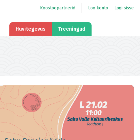
Koostööpartnerid
Loo konto
Logi sisse
Huvitegevus
Treeningud