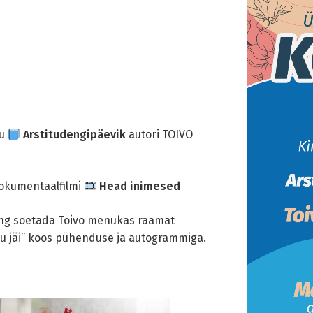
tu
Arstitudengipäevik
autori TOIVO
dokumentaalfilmi
Head inimesed
ing soetada Toivo menukas raamat
llu jäi” koos pühenduse ja autogrammiga.