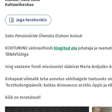
Kultuurikeskus
Jaga Facebookis
Saku Pensionäride Ühendus Elukaar kutsub
KOHTUMINE vähiravifondi
Kingitud elu
juhataja ja raama
TÄNAVSUUga
ning vaatame fondi missioonist rääkivat Maria Avdjuško 
Kohapeal võimalik teha annetus vähihaigete toetuseks n
“Arstitudengipäevik: kuidas dinosaurus arstiks õppis ja e
Kõik on teretulnud!