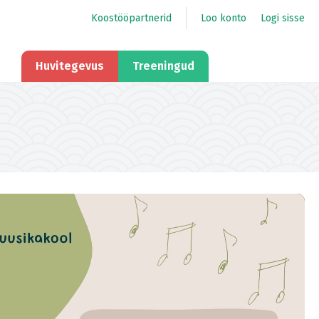
Koostööpartnerid
Loo konto
Logi sisse
Huvitegevus
Treeningud