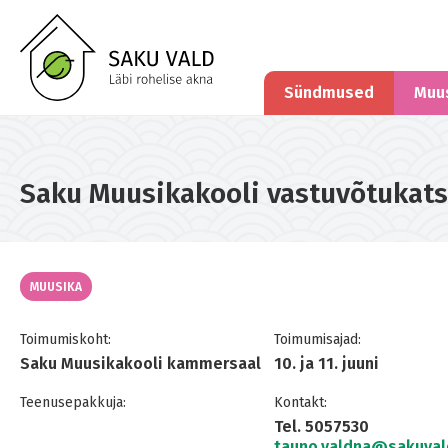
Sündmused
Muu
Saku Muusikakooli vastuvõtukat
MUUSIKA
Toimumiskoht:
Toimumisajad:
Saku Muusikakooli kammersaal
10. ja 11. juuni
Teenusepakkuja:
Kontakt:
Tel. 5057530
tauno.valdna@sakuval