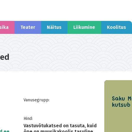
sika
Teater
Näitus
Liikumine
Koolitus
sed
Vanusegrupp:
Hind:
Vastuvõtukatsed on tasuta, kuid
d.ee
õpe on muusikakoolis tasuline.