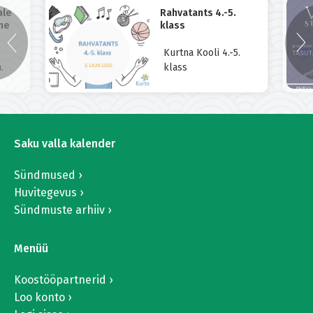
ale
Rahvatants 4.-5.
ne
klass
Kurtna Kooli 4.-5.
.
klass
Saku valla kalender
Sündmused
Huvitegevus
Sündmuste arhiiv
Menüü
Koostööpartnerid
Loo konto