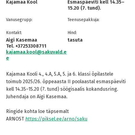
Kajamaa Kool
Esmaspäeviti kell 14.35–
15.20 (7. tund).
Vanusegrupp:
Teenusepakkuja:
Kontakt:
Hind:
Aigi Kasemaa
tasuta
Tel. +37253308711
kajamaa.kool@sakuvald.e
e
Kajamaa Kooli 4., 4.A, 5.A, 5. ja 6. klassi õpilastele
toimub 2025/26. õppeaasta II poolaastal esmaspäeviti
kell 14.35–15.20 (7. tund) söögisaalis kokandusring.
Juhendaja on Aigi Kasemaa.
Ringide kohta loe täpsemalt
ARNOST
https://
piksel.ee/arno/saku