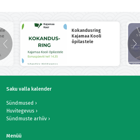
ale
Kokandusring
ne
Kajamaa Kooli
õpilastele
.
Saku valla kalender
Sündmused
Huvitegevus
Sündmuste arhiiv
Menüü