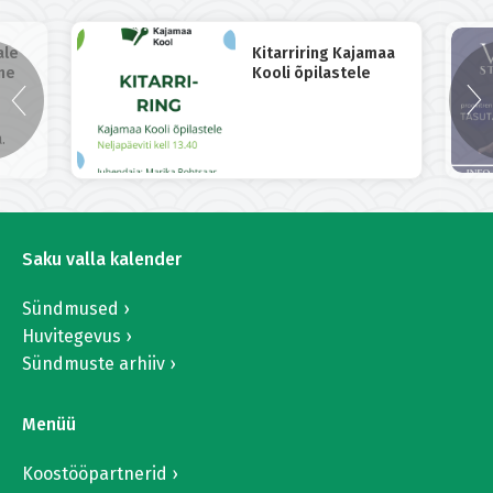
ale
Kitarriring Kajamaa
ne
Kooli õpilastele
.
Saku valla kalender
Sündmused
Huvitegevus
Sündmuste arhiiv
Menüü
Koostööpartnerid