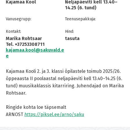
Kajamaa Kool
Neljapäeviti kell 13.40–
14.25 (6. tund)
Vanusegrupp:
Teenusepakkuja:
Kontakt:
Hind:
Marika Rohtsaar
tasuta
Tel. +37253308711
kajamaa.kool@sakuvald.e
e
Kajamaa Kooli 2. ja 3. klassi õpilastele toimub 2025/26.
õppeaasta II poolaastal neljapäeviti kell 13.40–14.25 (6.
tund) muusikaklassis kitarriring. Juhendajad on Marika
Rohtsaar.
Ringide kohta loe täpsemalt
ARNOST
https://
piksel.ee/arno/saku